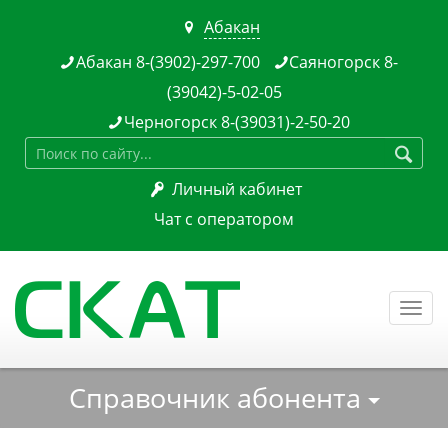
Абакан

Абакан 8-(3902)-297-700
Саяногорск 8-


(39042)-5-02-05
Черногорск 8-(39031)-2-50-20


Личный кабинет

Чат с оператором
Togg
navi
Справочник абонента