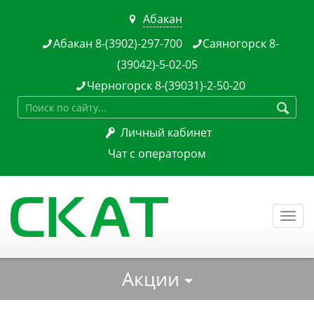
Абакан

Абакан 8-(3902)-297-700
Саяногорск 8-


(39042)-5-02-05
Черногорск 8-(39031)-2-50-20


Личный кабинет

Чат с оператором
Togg
navi
Акции