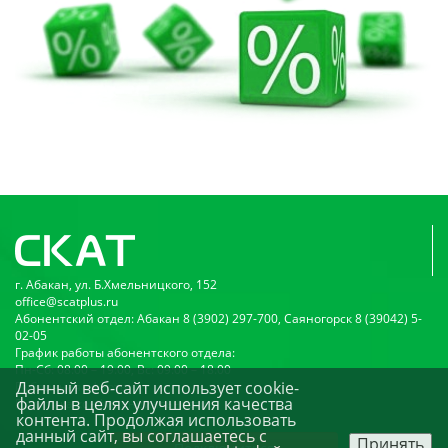
г. Абакан, ул. Б.Хмельницкого, 152
office@scatplus.ru
Абонентский отдел: Абакан 8 (3902) 297-700, Саяногорск 8 (39042) 5-
02-05
График работы абонентского отдела:
Пн-Сб: 08:00 – 19:00, Вс: 09:00 – 18:00
Данный веб-сайт использует cookie-
Публичная оферта
файлы в целях улучшения качества
Политика конфиденциальности
контента. Продолжая использовать
данный сайт, вы соглашаетесь с
Принять