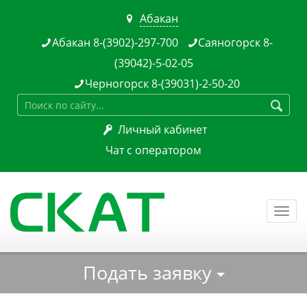
Абакан

Абакан 8-(3902)-297-700
Саяногорск 8-


(39042)-5-02-05
Черногорск 8-(39031)-2-50-20


Личный кабинет

Чат с оператором
Togg
navi
Подать заявку