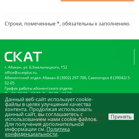
Строки, помеченные *, обязательны к заполнению.
г. Абакан, ул. Б.Хмельницкого, 152
office@scatplus.ru
Абонентский отдел: Абакан 8 (3902) 297-700, Саяногорск 8 (39042) 5-
02-05
График работы абонентского отдела:
Пн-Сб: 08:00 – 19:00, Вс: 09:00 – 18:00
Данный веб-сайт использует cookie-
Публичная оферта
файлы в целях улучшения качества
Политика конфиденциальности
контента. Продолжая использовать
данный сайт, вы соглашаетесь с
Принять
Подключиться
использованием нами cookie-файлов.
Для получения дополнительной
информации см.
Политика
© ООО «НПО «Скат». 2026
конфиденциальности
.