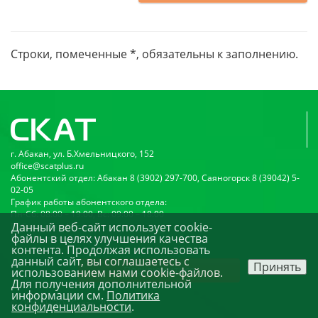
Строки, помеченные *, обязательны к заполнению.
г. Абакан, ул. Б.Хмельницкого, 152
office@scatplus.ru
Абонентский отдел: Абакан 8 (3902) 297-700, Саяногорск 8 (39042) 5-
02-05
График работы абонентского отдела:
Пн-Сб: 08:00 – 19:00, Вс: 09:00 – 18:00
Данный веб-сайт использует cookie-
Публичная оферта
файлы в целях улучшения качества
Политика конфиденциальности
контента. Продолжая использовать
данный сайт, вы соглашаетесь с
Принять
Подключиться
использованием нами cookie-файлов.
Для получения дополнительной
информации см.
Политика
© ООО «НПО «Скат». 2026
конфиденциальности
.