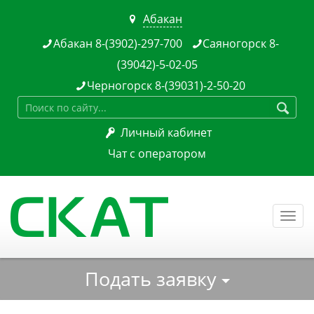
Абакан

Абакан 8-(3902)-297-700
Саяногорск 8-


(39042)-5-02-05
Черногорск 8-(39031)-2-50-20


Личный кабинет

Чат с оператором
Togg
navi
Подать заявку