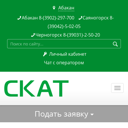
Абакан

Абакан 8-(3902)-297-700
Саяногорск 8-


(39042)-5-02-05
Черногорск 8-(39031)-2-50-20


Личный кабинет

Чат с оператором
Togg
navi
Подать заявку