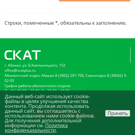
Строки, помеченные *, обязательны к заполнению.
г. Абакан, ул. Б.Хмельницкого, 152
office@scatplus.ru
Абонентский отдел: Абакан 8 (3902) 297-700, Саяногорск 8 (39042) 5-
02-05
График работы абонентского отдела:
Пн-Сб: 08:00 – 19:00, Вс: 09:00 – 18:00
Данный веб-сайт использует cookie-
Публичная оферта
файлы в целях улучшения качества
Политика конфиденциальности
контента. Продолжая использовать
данный сайт, вы соглашаетесь с
Принять
Подключиться
использованием нами cookie-файлов.
Для получения дополнительной
информации см.
Политика
© ООО «НПО «Скат». 2026
конфиденциальности
.