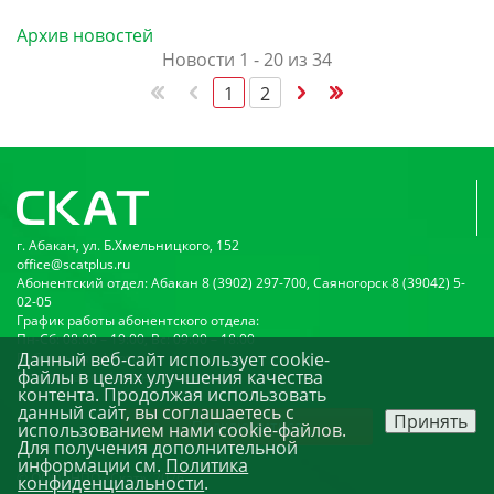
Архив новостей
Новости 1 - 20 из 34
1
2
г. Абакан, ул. Б.Хмельницкого, 152
office@scatplus.ru
Абонентский отдел: Абакан 8 (3902) 297-700, Саяногорск 8 (39042) 5-
02-05
График работы абонентского отдела:
Пн-Сб: 08:00 – 19:00, Вс: 09:00 – 18:00
Данный веб-сайт использует cookie-
Публичная оферта
файлы в целях улучшения качества
Политика конфиденциальности
контента. Продолжая использовать
данный сайт, вы соглашаетесь с
Принять
Подключиться
использованием нами cookie-файлов.
Для получения дополнительной
информации см.
Политика
© ООО «НПО «Скат». 2026
конфиденциальности
.