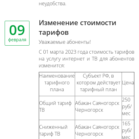
неудобства.
Изменение стоимости
09
тарифов
февраля
Уважаемые абоненты!
С 01 марта 2023 года стоимость тарифов
на услугу интернет и ТВ для абонентов
изменится:
Наименование
Субъект РФ, в
тарифного
котором действует
Цена
плана
тарифный план
250
Общий тариф
Абакан Саяногорск
руб/
ТВ
Черногорск
мес
165
Сниженный
Абакан Саяногорск
руб/
тариф ТВ
Черногорск
мес