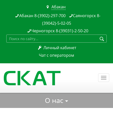
Абакан

Абакан 8-(3902)-297-700
Саяногорск 8-


(39042)-5-02-05
Черногорск 8-(39031)-2-50-20


Личный кабинет

Чат с оператором
Togg
navi
О нас